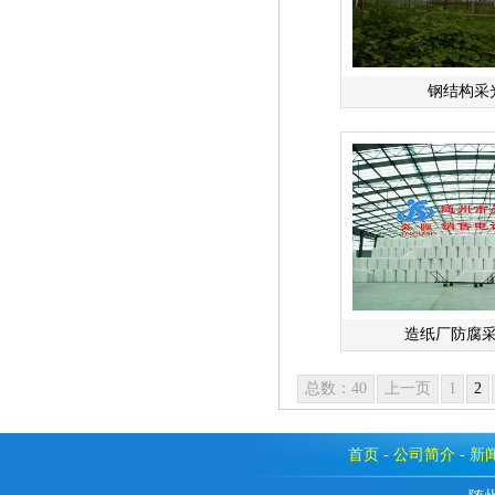
钢结构采
造纸厂防腐
总数：40
上一页
1
2
首页
-
公司简介
-
新