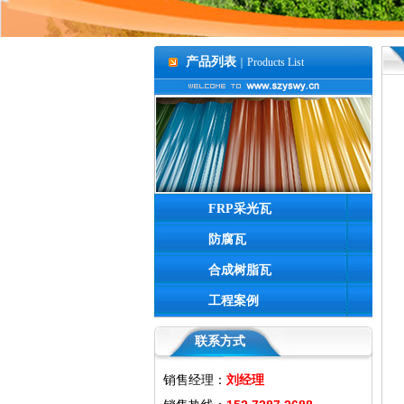
产品列表
｜Products List
FRP采光瓦
防腐瓦
合成树脂瓦
工程案例
联系方式
销售经理：
刘经理