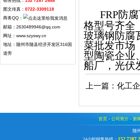
销售热线：
152 7287 2688
图文传真：
0722-3309118
FRP防
商务QQ：
格
型号齐全
邮箱：2630489946@qq.com
玻璃钢防腐
网址：www.szyswy.cn
菜批发市场
地址：随州市随县经济开发区316国
型陶瓷企业
道旁
船厂，光伏
上一篇：
化工
首页
-
公司简介
-
新
随
152 7287 
24小时销售热线：