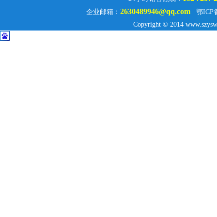
2630489946@qq.com
企业邮箱：
鄂ICP
Copyright © 2014 www.szysw